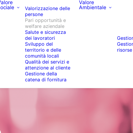
Valore
Valore
ociale
Ambientale
Valorizzazione delle
persone
Pari opportunità e
welfare aziendale
Salute e sicurezza
dei lavoratori
Gestion
Sviluppo del
Gestion
territorio e delle
risorse
comunità locali
Qualità dei servizi e
attenzione al cliente
Gestione della
catena di fornitura
e