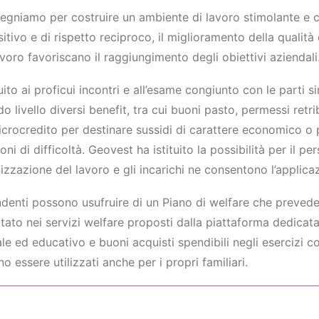
egniamo per costruire un ambiente di lavoro stimolante e c
itivo e di rispetto reciproco, il miglioramento della qualità d
avoro favoriscano il raggiungimento degli obiettivi aziendali
uito ai proficui incontri e all’esame congiunto con le parti s
o livello diversi benefit, tra cui buoni pasto, permessi retri
icrocredito per destinare sussidi di carattere economico o pr
ioni di difficoltà. Geovest ha istituito la possibilità per il 
nizzazione del lavoro e gli incarichi ne consentono l’applica
ndenti possono usufruire di un Piano di welfare che prevede 
ultato nei servizi welfare proposti dalla piattaforma dedicat
ale ed educativo e buoni acquisti spendibili negli esercizi c
o essere utilizzati anche per i propri familiari.