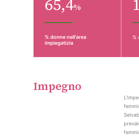
65,4
%
% donne nell'area
% 
impiegatizia
Impegno
L’impe
femmin
Selvab
preval
femmin