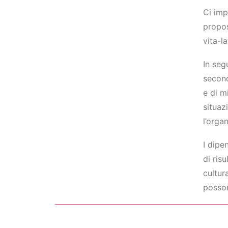
Ci imp
propos
vita-l
In seg
second
e di m
situaz
l’orga
I dipe
di ris
cultur
posson