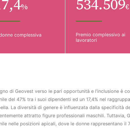
17,4
534.509
%
€
Premio complessivo ai
donne complessiva
lavoratori
gno di Geovest verso le pari opportunità e l’inclusione è 
ile del 47% tra i suoi dipendenti ed un 17,4% nel raggrup
ella. La diversità di genere è influenzata dalla specificità 
entemente attratto figure professionali maschili. Tuttavia,
ile nelle posizioni apicali, dove le donne rappresentano il